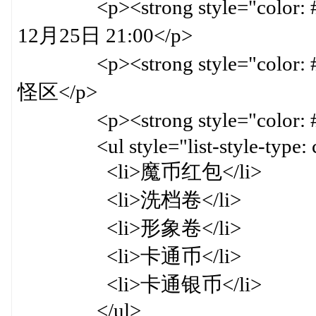
<p><strong style="color: 
12月25日 21:00</p>
<p><strong style="color:
怪区</p>
<p><strong style="color: 
<ul style="list-style-type: ci
<li>魔币红包</li>
<li>洗档卷</li>
<li>形象卷</li>
<li>卡通币</li>
<li>卡通银币</li>
</ul>