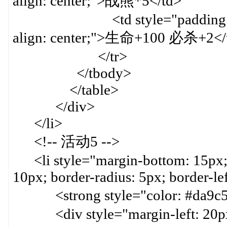
align: center;">战熊*5</td>
<td style="padding: 8px; bo
align: center;">生命+100 必杀+2</
</tr>
</tbody>
</table>
</div>
</li>
<!-- 活动5 -->
<li style="margin-bottom: 15px; 
10px; border-radius: 5px; border-le
<strong style="color: #da9
<div style="margin-left: 20p