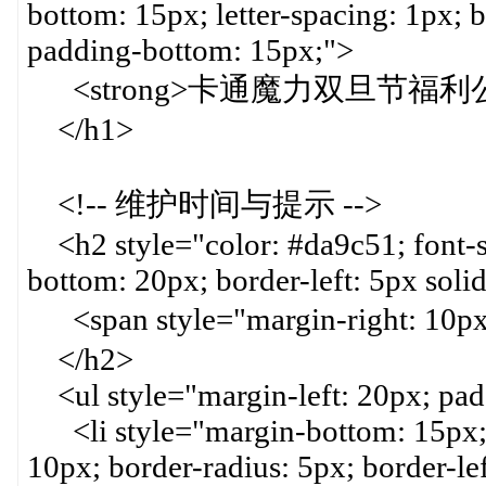
bottom: 15px; letter-spacing: 1px; 
padding-bottom: 15px;">
<strong>卡通魔力双旦节福利公告<
</h1>
<!-- 维护时间与提示 -->
<h2 style="color: #da9c51; font-s
bottom: 20px; border-left: 5px soli
<span style="margin-right: 1
</h2>
<ul style="margin-left: 20px; paddi
<li style="margin-bottom: 15px; 
10px; border-radius: 5px; border-le