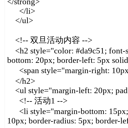
</strong>
</li>
</ul>
<!-- 双旦活动内容 -->
<h2 style="color: #da9c51; font-s
bottom: 20px; border-left: 5px soli
<span style="margin-right:
</h2>
<ul style="margin-left: 20px; paddi
<!-- 活动1 -->
<li style="margin-bottom: 15px; 
10px; border-radius: 5px; border-le