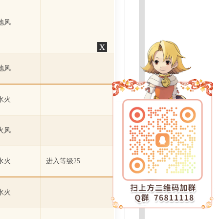
地风
x
地风
水火
火风
水火
进入等级25
水火