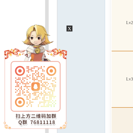
Lv2
x
Lv3