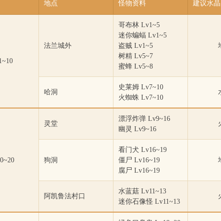
地点
怪物资料
建议水晶
哥布林 Lv1~5
迷你蝙蝠 Lv1~5
法兰城外
盗贼 Lv1~5
树精 Lv5~7
1~10
蜜蜂 Lv5~8
史莱姆 Lv7~10
哈洞
火蜘蛛 Lv7~10
漂浮炸弹 Lv9~16
灵堂
幽灵 Lv9~16
看门犬 Lv16~19
0~20
狗洞
僵尸 Lv16~19
腐尸 Lv16~19
水蓝菇 Lv11~13
阿凯鲁法村口
迷你石像怪 Lv11~13