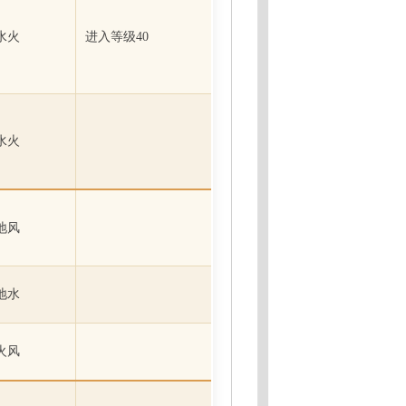
水火
进入等级40
水火
地风
地水
火风