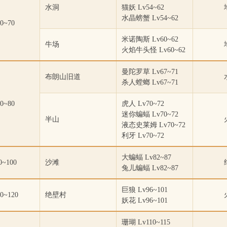
水洞
猫妖 Lv54~62
水晶螃蟹 Lv54~62
0~70
米诺陶斯 Lv60~62
牛场
火焰牛头怪 Lv60~62
曼陀罗草 Lv67~71
布朗山旧道
杀人螳螂 Lv67~71
0~80
虎人 Lv70~72
迷你蝙蝠 Lv70~72
半山
液态史莱姆 Lv70~72
利牙 Lv70~72
大蝙蝠 Lv82~87
0~100
沙滩
兔儿蝙蝠 Lv82~87
巨狼 Lv96~101
0~120
绝壁村
妖花 Lv96~101
珊瑚 Lv110~115