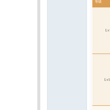
等级
魔
Lv
力
Lv1