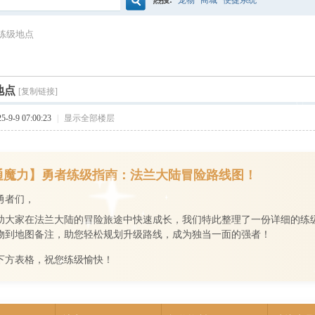
热搜:
宠物
商城
便捷系统
搜
练级地点
索
地点
[复制链接]
9-9 07:00:23
|
显示全部楼层
通魔力】勇者练级指南：法兰大陆冒险路线图！
勇者们，
助大家在法兰大陆的冒险旅途中快速成长，我们特此整理了一份详细的练
物到地图备注，助您轻松规划升级路线，成为独当一面的强者！
下方表格，祝您练级愉快！