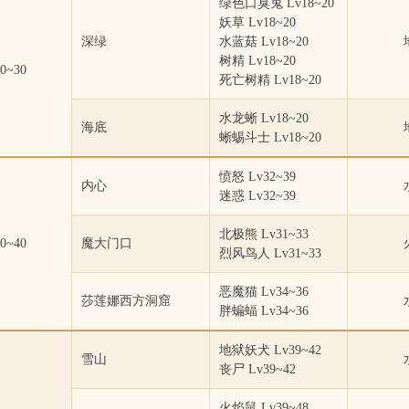
绿色口臭鬼 Lv18~20
妖草 Lv18~20
深绿
水蓝菇 Lv18~20
树精 Lv18~20
0~30
死亡树精 Lv18~20
水龙蜥 Lv18~20
海底
蜥蜴斗士 Lv18~20
愤怒 Lv32~39
内心
迷惑 Lv32~39
北极熊 Lv31~33
0~40
魔大门口
烈风鸟人 Lv31~33
恶魔猫 Lv34~36
莎莲娜西方洞窟
胖蝙蝠 Lv34~36
地狱妖犬 Lv39~42
雪山
丧尸 Lv39~42
火焰鼠 Lv39~48