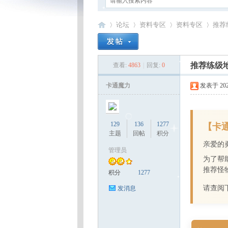
论坛
资料专区
资料专区
推荐
推荐练级
查看:
4863
|
回复:
0
卡
»
›
›
›
卡通魔力
发表于 2025-
129
136
1277
【卡
主题
回帖
积分
亲爱的
管理员
为了帮
通
推荐怪
积分
1277
请查阅
发消息