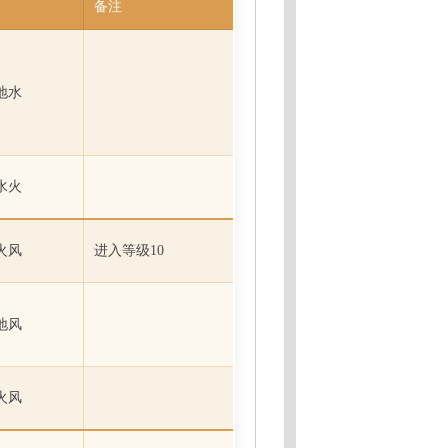
备注
地水
水火
火风
进入等级10
地风
火风