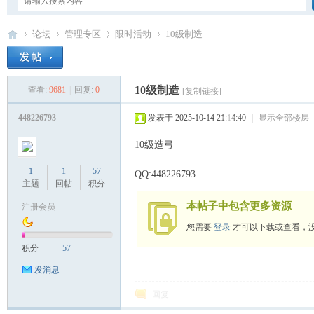
论坛
管理专区
限时活动
10级制造
10级制造
查看:
9681
|
回复:
0
[复制链接]
卡
»
›
›
›
448226793
发表于 2025-10-14 21:14:40
|
显示全部楼层
10级造弓
1
1
57
QQ:448226793
主题
回帖
积分
本帖子中包含更多资源
注册会员
您需要
登录
才可以下载或查看，
通
积分
57
发消息
回复