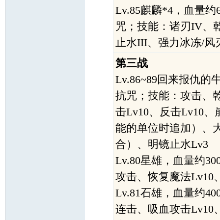
Lv.85麒麟*4，血量
咒；技能：诸刃IV、乾
止水III、强力冰冻/
第三战
Lv.86~89回来报仇
抗咒；技能：攻击、
击Lv10、反击Lv1
能的单位时追加）、大
合）、明镜止水Lv3
Lv.80星雄，血量约
攻击、恢复魔法Lv1
Lv.81石雄，血量约
连击、吸血攻击Lv10