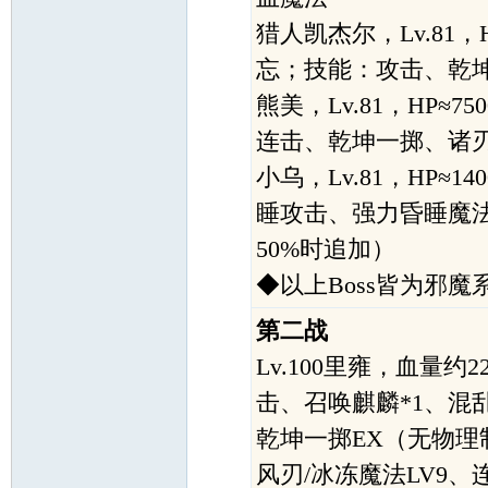
猎人凯杰尔，Lv.81，
忘；技能：攻击、乾
熊美，Lv.81，HP≈
连击、乾坤一掷、诸
小乌，Lv.81，HP≈
睡攻击、强力昏睡魔
50%时追加）
◆以上Boss皆为邪魔
第二战
Lv.100里雍，血量
击、召唤麒麟*1、混
乾坤一掷EX（无物理
风刃/冰冻魔法LV9、