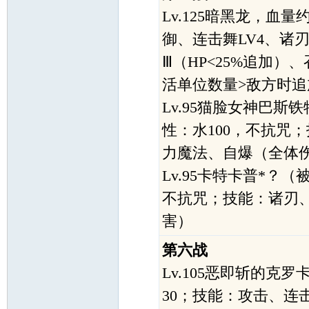
Lv.125暗黑龙，血
御、连击舞LV4、诸
Ⅲ（HP<25%追加）
活单位数量>敌方时追加
Lv.95猫脸女神巴斯
性：水100，不抗咒
力魔法、自爆（全体
Lv.95卡特卡普*？
不抗咒；技能：诸刃
害）
第六战
Lv.105恶即斩的克
30；技能：攻击、连