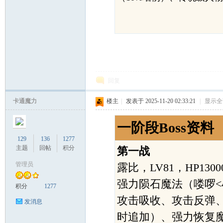
回复
卡通魔力
楼主
|
发表于 2025-11-20 02:33:21
|
显示全
一阶段Boss资料
129
136
1277
主题
回帖
积分
第一战
管理员
露比，LV81，HP13
强力陨石魔法（喽啰<
积分
1277
攻击吸收、攻击反弹
发消息
时追加）、强力恢复魔