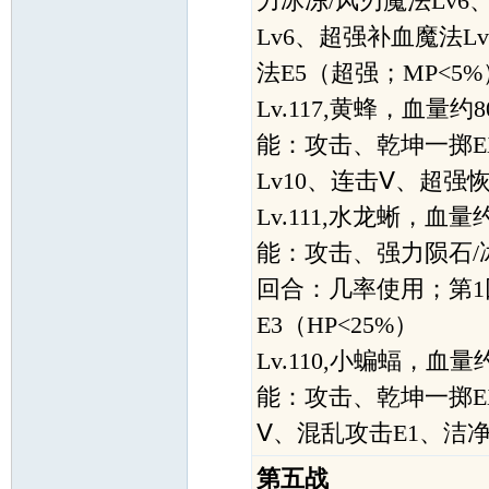
力冰冻/风刃魔法Lv6
Lv6、超强补血魔法
法E5（超强；MP<5%
Lv.117,黄蜂，血量
能：攻击、乾坤一掷EX
Lv10、连击Ⅴ、超强
Lv.111,水龙蜥，血
能：攻击、强力陨石/冰
回合：几率使用；第1
E3（HP<25%）
Lv.110,小蝙蝠，血
能：攻击、乾坤一掷EX
Ⅴ、混乱攻击E1、洁净
第五战