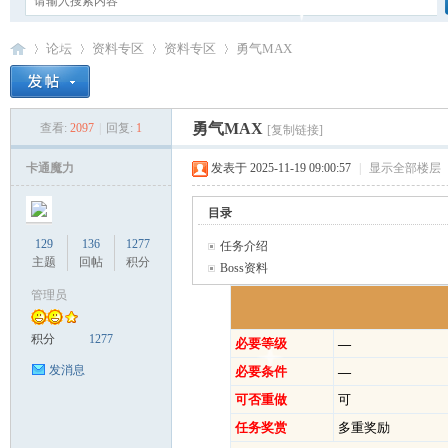
论坛
资料专区
资料专区
勇气MAX
勇气MAX
查看:
2097
|
回复:
1
[复制链接]
卡
»
›
›
›
卡通魔力
发表于 2025-11-19 09:00:57
|
显示全部楼层
目录
129
136
1277
任务介绍
主题
回帖
积分
Boss资料
管理员
通
积分
1277
必要等级
—
发消息
必要条件
—
可否重做
可
任务奖赏
多重奖励