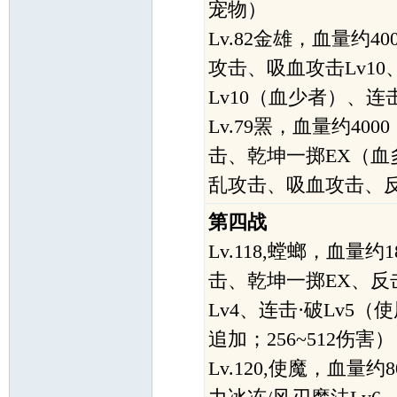
宠物）
Lv.82金雄，血量约
攻击、吸血攻击Lv10
Lv10（血少者）、
Lv.79罴，血量约4
击、乾坤一掷EX（血多
乱攻击、吸血攻击、
第四战
Lv.118,螳螂，血量
击、乾坤一掷EX、反击
Lv4、连击·破Lv5（
追加；256~512伤害）
Lv.120,使魔，血