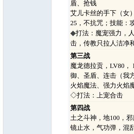
盾、抢钱
艾儿卡丝的手下（女）*4
25，不抗咒；技能：
◆
打法：魔宠强力，
击，传教只拉人洁净
第三战
魔龙德拉贡，LV80， 
御、圣盾、连击（我
火焰魔法、强力火焰
◇打法：上宠合击
第四战
土之斗神，地100，邪
镜止水，气功弹，混