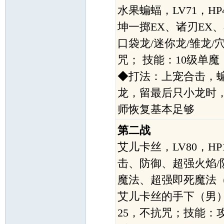
水果蝙蝠，LV71，H
坤一掷EX、诸刃EX
口袋龙/迷你龙/雏龙/穴
咒； 技能：10级单魔
◆打法：上宠合击，蝙
龙，留最后只小龙时
师恢复基本足够
第二战
艾儿卡丝，LV80，H
击、防御、超强火焰/
魔法、超强即死魔法（
艾儿卡丝的手下（男）*4
25，不抗咒；技能：