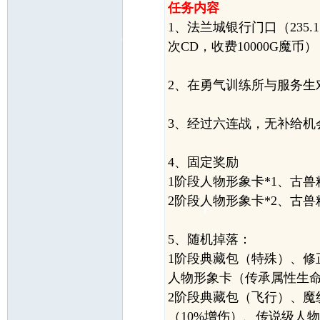
任务内容
1、法兰城银行门口（235
次CD，收费10000G魔币）
魔
2、在勇气训练所与服务生
3、经过六连战，无补给机
4、固定奖励
1阶段人物形象卡*1、古兽
2阶段
人物形象卡*2、古兽精
力
5、随机掉落：
1阶段典藏包（特殊）、修
人物形象卡（传承属性生命+
2阶段典藏包（飞行）、魔
（10%增伤）、传说级人