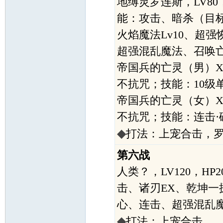
地缚灵罗连斯，LV80，
能：攻击、暗杀（目标
火焰魔法Lv10、超强恢
超强混乱魔法、召唤亡
帝国兵的亡灵（男）X2，
不抗咒；技能：10级
帝国兵的亡灵（女）X2，
不抗咒；技能：连击·
◆
打法：上宠合击，罗
第六战
人类？，LV120，HP
击、诸刃EX、乾坤一
心、连击、超强混乱魔
◆
打法：上宠合击