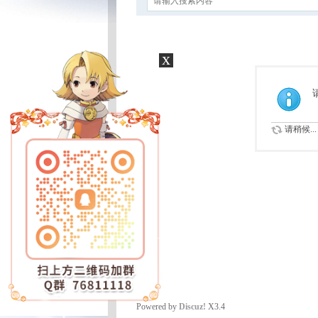
x
请稍候...
Powered by
Discuz!
X3.4