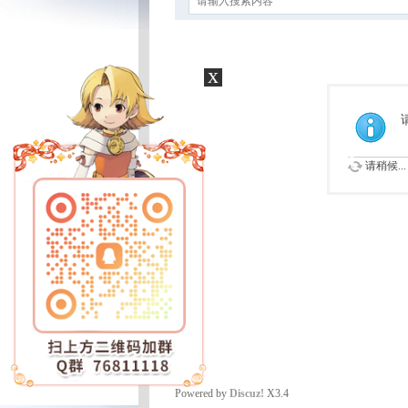
x
请稍候...
Powered by
Discuz!
X3.4