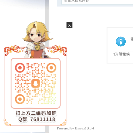
x
请稍候...
Powered by
Discuz!
X3.4