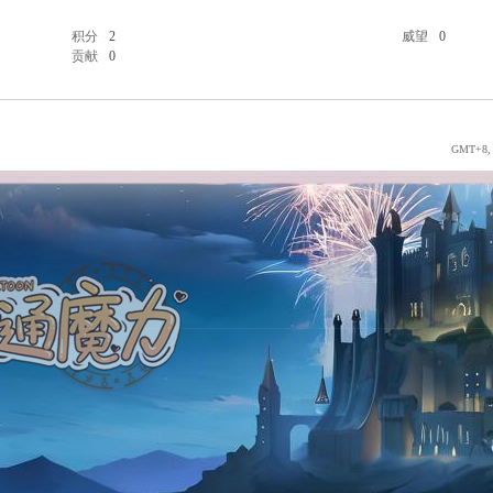
积分
2
威望
0
贡献
0
GMT+8, 