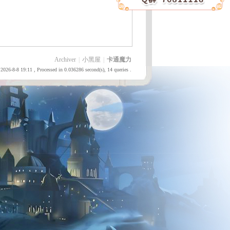
Archiver
|
小黑屋
|
卡通魔力
2026-8-8 19:11
, Processed in 0.036286 second(s), 14 queries .