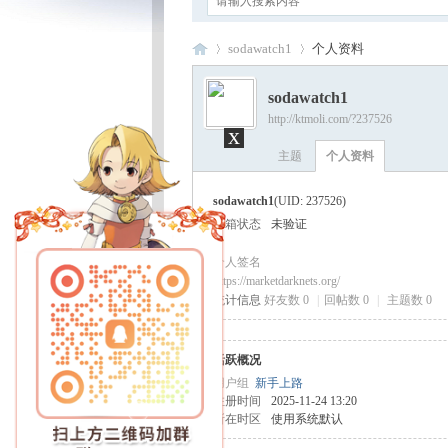
sodawatch1
个人资料
sodawatch1
http://ktmoli.com/?237526
x
卡
›
›
主题
个人资料
sodawatch1
(UID: 237526)
邮箱状态
未验证
个人签名
https://marketdarknets.org/
统计信息
好友数 0
|
回帖数 0
|
主题数 0
通
活跃概况
用户组
新手上路
注册时间
2025-11-24 13:20
所在时区
使用系统默认