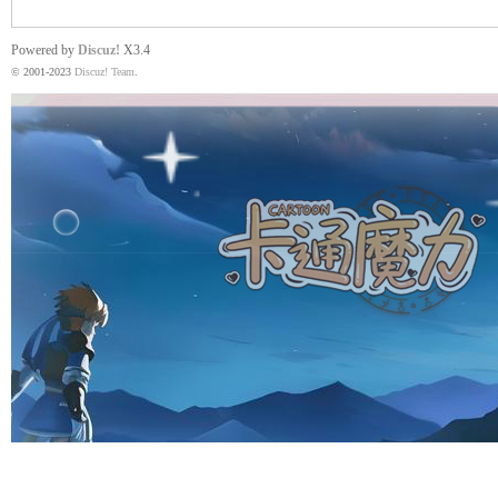
Powered by
Discuz!
X3.4
© 2001-2023
Discuz! Team
.
魔
力