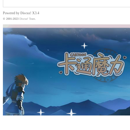
Powered by
Discuz!
X3.4
© 2001-2023
Discuz! Team
.
魔
力