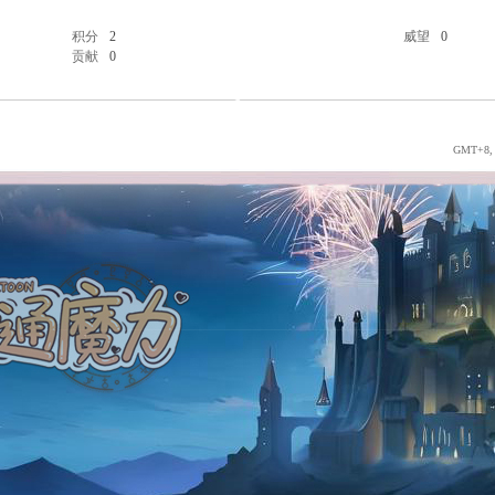
积分
2
威望
0
贡献
0
GMT+8, 