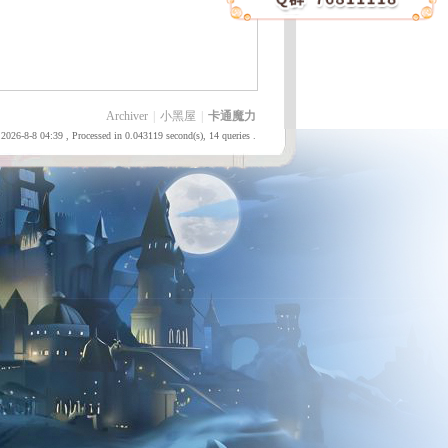
Archiver
|
小黑屋
|
卡通魔力
2026-8-8 04:39
, Processed in 0.043119 second(s), 14 queries .