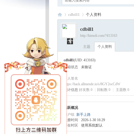
cdbill1
个人资料
cdbill1
http://ktmoli.com/?413163
x
卡
›
›
主题
个人资料
cdbill1
(UID: 413163)
邮箱状态
未验证
个人签名
https://hack.allmende.io/s/8GY2ocCdW
统计信息
好友数 0
|
回帖数 0
|
主题数 0
通
活跃概况
用户组
新手上路
注册时间
2026-1-30 16:29
所在时区
使用系统默认