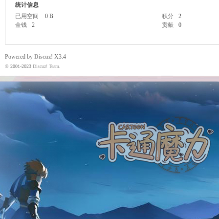
统计信息
已用空间
0 B
积分
2
金钱
2
贡献
0
魔
Powered by
Discuz!
X3.4
© 2001-2023
Discuz! Team
.
力