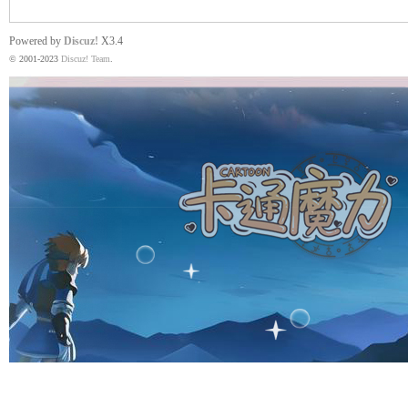
Powered by
Discuz!
X3.4
© 2001-2023
Discuz! Team
.
魔
力