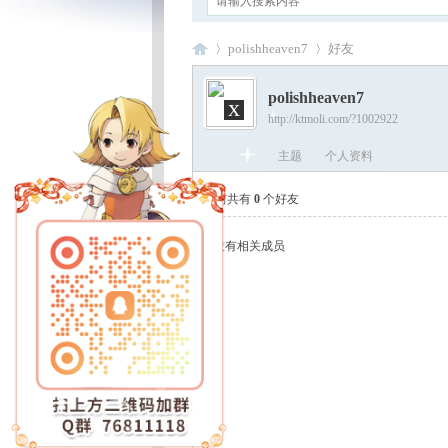
polishheaven7
好友
polishheaven7
x
http://ktmoli.com/?1002922
卡
›
›
主题
个人资料
当前共有
0
个好友
没有相关成员
通