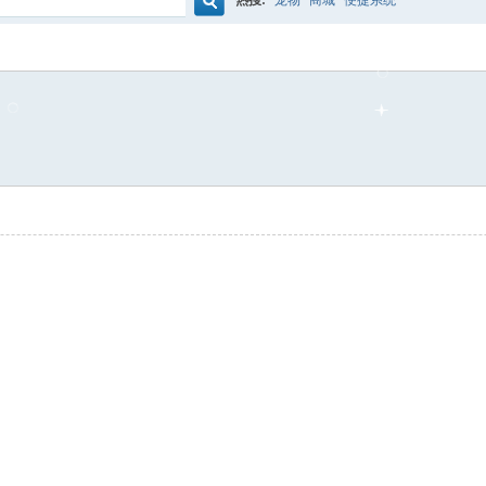
热搜:
宠物
商城
便捷系统
搜
索