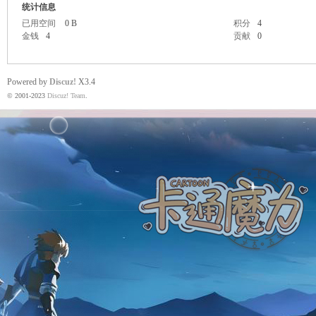
统计信息
已用空间
0 B
积分
4
金钱
4
贡献
0
魔
Powered by
Discuz!
X3.4
© 2001-2023
Discuz! Team
.
力