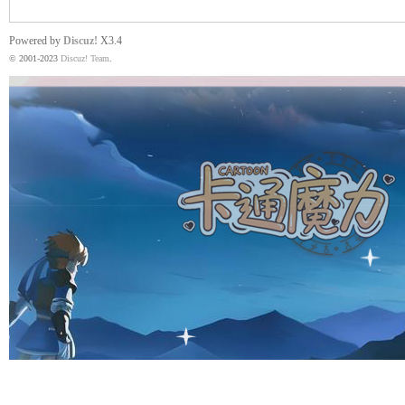
Powered by
Discuz!
X3.4
© 2001-2023
Discuz! Team
.
魔
力