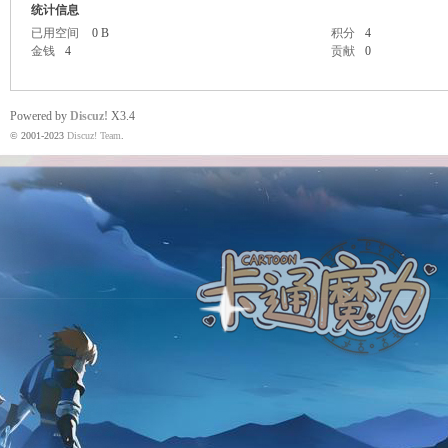
统计信息
已用空间
0 B
积分
4
金钱
4
贡献
0
魔
Powered by
Discuz!
X3.4
© 2001-2023
Discuz! Team
.
力