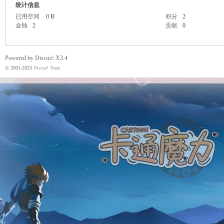
统计信息
已用空间
0 B
积分
2
金钱
2
贡献
0
魔
Powered by
Discuz!
X3.4
© 2001-2023
Discuz! Team
.
力