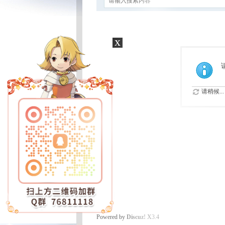
x
请稍候...
Powered by
Discuz!
X3.4