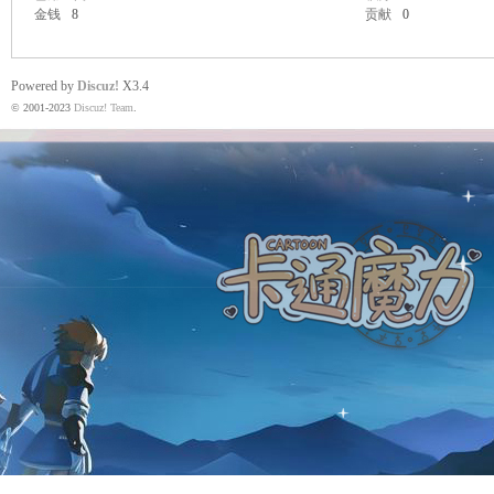
金钱
8
贡献
0
Powered by
Discuz!
X3.4
魔
© 2001-2023
Discuz! Team
.
力